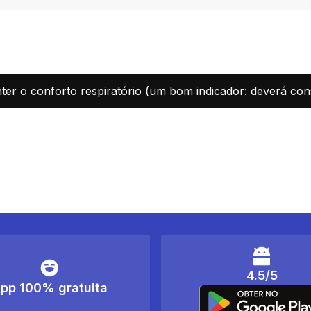
ter o conforto respiratório (um bom indicador: deverá con
4.5/5
pp 100% gratuita