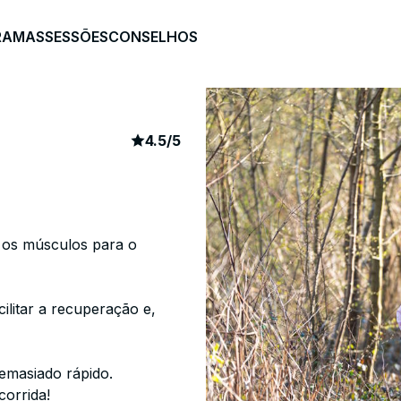
RAMAS
SESSÕES
CONSELHOS
article rating
369
4.5
/
5
 os músculos para o
ilitar a recuperação e,
emasiado rápido.
corrida!