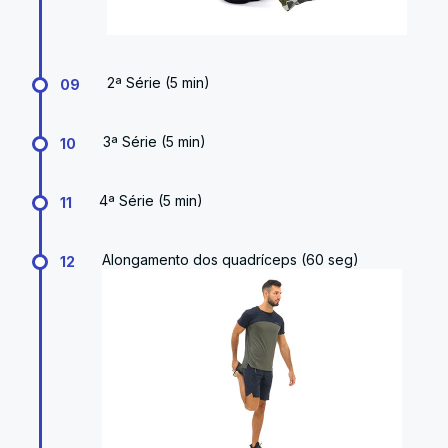
2ª Série (5 min)
09
3ª Série (5 min)
10
4ª Série (5 min)
11
Alongamento dos quadríceps (60 seg)
12