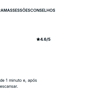
RAMAS
SESSÕES
CONSELHOS
article rating
67
4.6
/
5
de 1 minuto e, após
descansar.