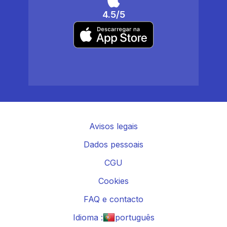
4.5/5
Avisos legais
Dados pessoais
CGU
Cookies
FAQ e contacto
Idioma :
português