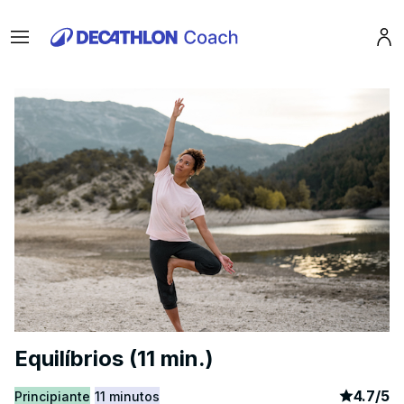
Menu
Pro
Equilíbrios (11 min.)
article
2
4.7
/
5
Principiante
11 minutos