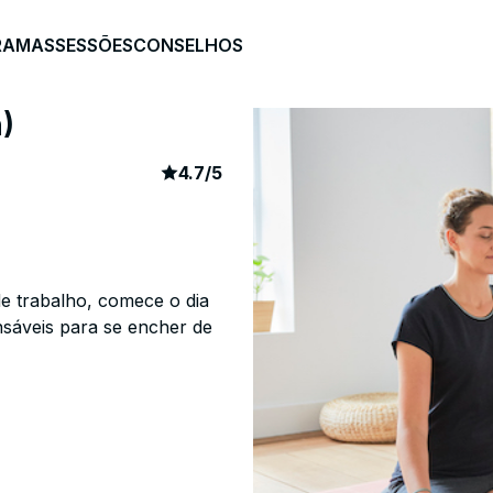
RAMAS
SESSÕES
CONSELHOS
)
article rating
739
4.7
/
5
de trabalho, comece o dia
nsáveis para se encher de