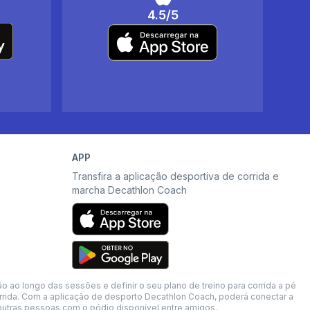
4.5/5
APP
Transfira a aplicação desportiva de corrida e
marcha Decathlon Coach
o longo das sessões e definir o seu plano de treino para corrida a pé
 corrida. Com a aplicação de desporto Decathlon Coach, poderá conectar a
 outras pessoas com o pódio disponível entre amigos.