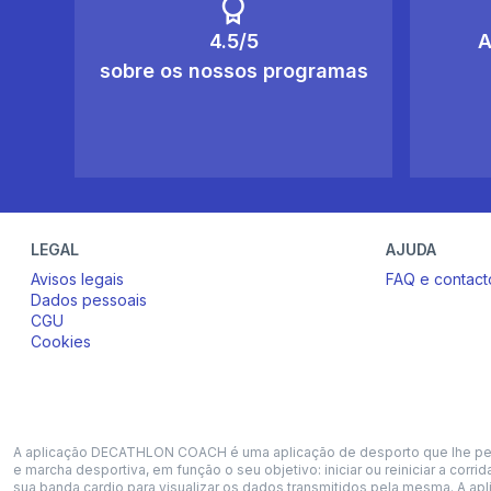
4.5/5
A
sobre os nossos programas
LEGAL
AJUDA
Avisos legais
FAQ e contact
Dados pessoais
CGU
Cookies
A aplicação DECATHLON COACH é uma aplicação de desporto que lhe permit
e marcha desportiva, em função o seu objetivo: iniciar ou reiniciar a cor
sua banda cardio para visualizar os dados transmitidos pela mesma. A ap