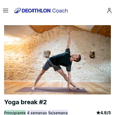
Menu
Pro
Yoga break #2
article
3
4.8
/
5
Principiante
4 semanas
5x/semana