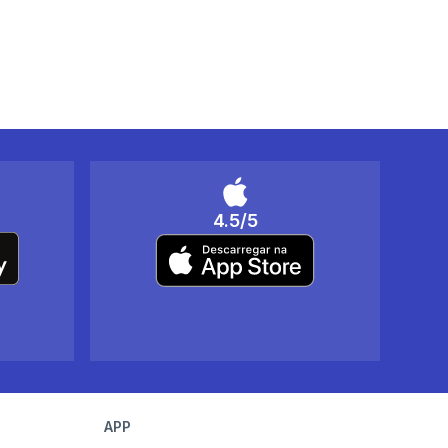
4.5/5
APP