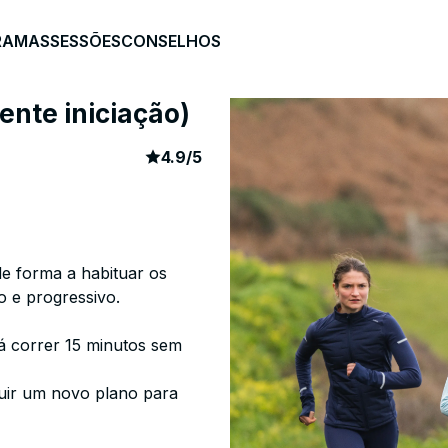
RAMAS
SESSÕES
CONSELHOS
ente iniciação)
article rating
2029
4.9
/
5
 de forma a habituar os
o e progressivo.
á correr 15 minutos sem
guir um novo plano para