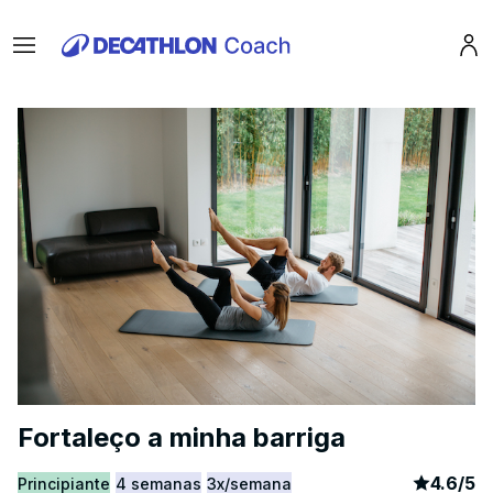
Menu
Pro
Fortaleço a minha barriga
article
2
4.6
/
5
Principiante
4 semanas
3x/semana