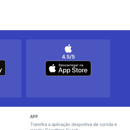
4.5/5
APP
Transfira a aplicação desportiva de corrida e