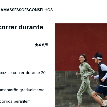
RAMAS
SESSÕES
CONSELHOS
correr durante
article rating
435
4.8
/
5
apaz de correr durante 20
aumentarão gradualmente.
 corrida permitem