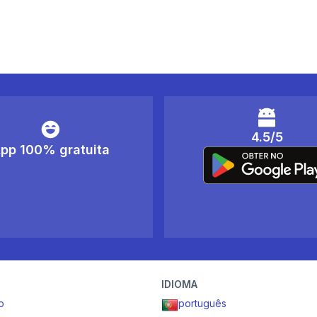
4.5/5
pp 100% gratuita
IDIOMA
o
português