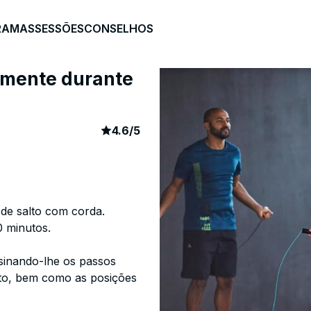
RAMAS
SESSÕES
CONSELHOS
uamente durante
article rating
345
4.6
/
5
 de salto com corda.
0 minutos.
sinando-lhe os passos
nto, bem como as posições