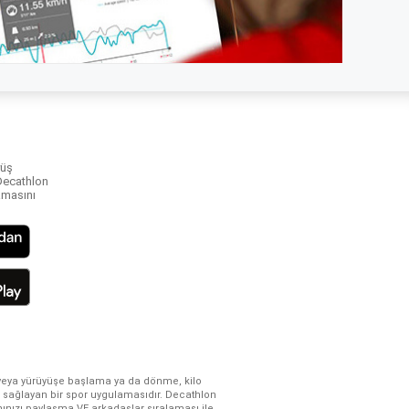
yüş
 Decathlon
amasını
 veya yürüyüşe başlama ya da dönme, kilo
 sağlayan bir spor uygulamasıdır. Decathlon
ınızı paylaşma VE arkadaşlar sıralaması ile