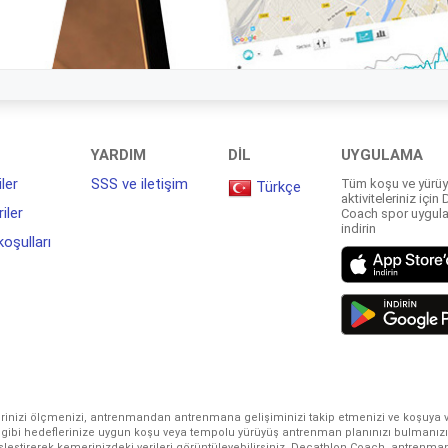
YARDIM
DIL
UYGULAMA
iler
SSS ve iletişim
Tüm koşu ve yürü
Türkçe
aktiviteleriniz için
riler
Coach spor uygul
indirin
koşulları
erinizi ölçmenizi, antrenmandan antrenmana gelişiminizi takip etmenizi ve koşuya
gibi hedeflerinize uygun koşu veya tempolu yürüyüş antrenman planınızı bulmanızı
eştirerek kemerinizdeki verileri görüntüleyebilirsiniz. Decathlon Coach, antrenman