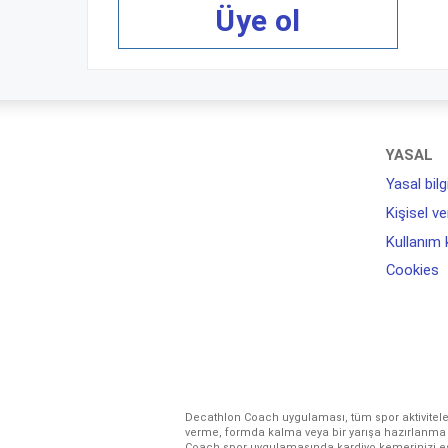
Üye ol
YASAL
Yasal bilg
Kişisel ve
Kullanım 
Cookies
Decathlon Coach uygulaması, tüm spor aktivitel
verme, formda kalma veya bir yarışa hazırlanma 
Coach spor uygulamasında kardiyo kemerinizi eşl