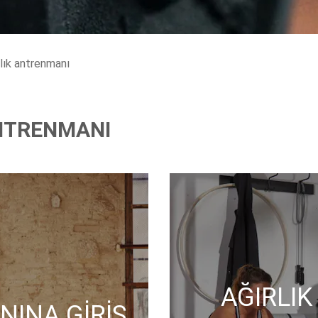
lık antrenmanı
ANTRENMANI
AĞIRLI
NINA GIRIŞ