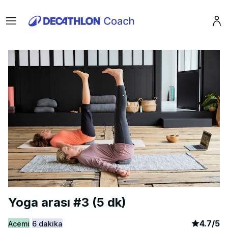
Menu
Pro
Yoga arası #3 (5 dk)
article
2
4.7
/
5
Acemi
6 dakika