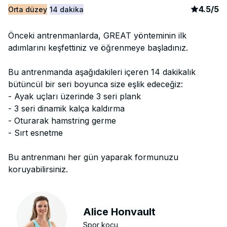
article
2
4.5
/
5
Orta düzey
14 dakika
Önceki antrenmanlarda, GREAT yönteminin ilk
adımlarını keşfettiniz ve öğrenmeye başladınız.
Bu antrenmanda aşağıdakileri içeren 14 dakikalık
bütüncül bir seri boyunca size eşlik edeceğiz:
- Ayak uçları üzerinde 3 seri plank
- 3 seri dinamik kalça kaldırma
- Oturarak hamstring germe
- Sırt esnetme
Bu antrenmanı her gün yaparak formunuzu
koruyabilirsiniz.
Alice Honvault
Spor koçu