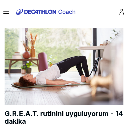
Menu
Pro
G.R.E.A.T. rutinini uyguluyorum - 14
dakika