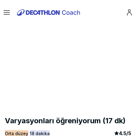
Menu
Pro
Varyasyonları öğreniyorum (17 dk)
article
2
4.5
/
5
Orta düzey
18 dakika