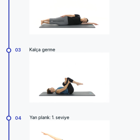
Kalça germe
03
Yan plank: 1. seviye
04