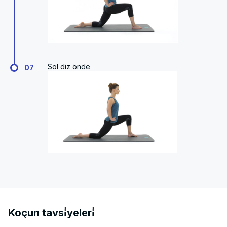
Sol diz önde
07
Koçun tavsi̇yeleri̇