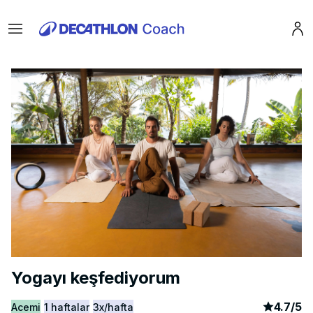
Menu
Pro
Yogayı keşfediyorum
article
3
4.7
/
5
Acemi
1 haftalar
3x/hafta