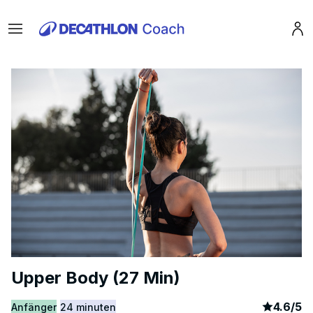
Menu
Pro
Upper Body (27 Min)
article
1
4.6
/
5
Anfänger
24 minuten