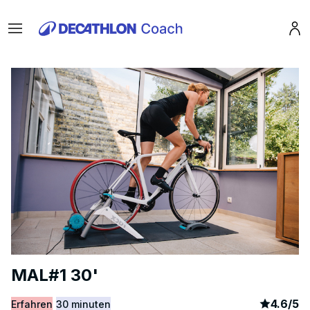
Menu
Pro
MAL#1 30'
article
3
4.6
/
5
Erfahren
30 minuten