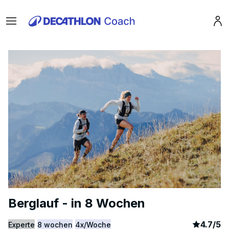
Menu
Pro
Berglauf - in 8 Wochen
article
7
4.7
/
5
Experte
8 wochen
4x/Woche