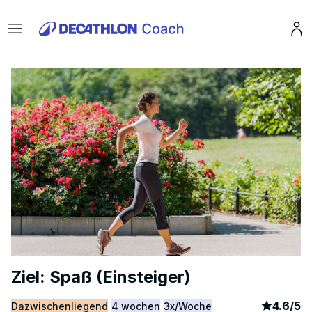
Menu
Pro
Ziel: Spaß (Einsteiger)
article
2
4.6
/
5
Dazwischenliegend
4 wochen
3x/Woche