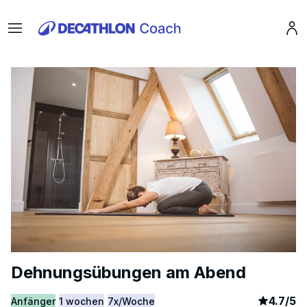
Menu
Pro
Dehnungsübungen am Abend
article
2
4.7
/
5
Anfänger
1 wochen
7x/Woche