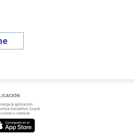
me
LICACIÓN
carga la aplicación
ortiva Decathlon Coach
a correr o caminar