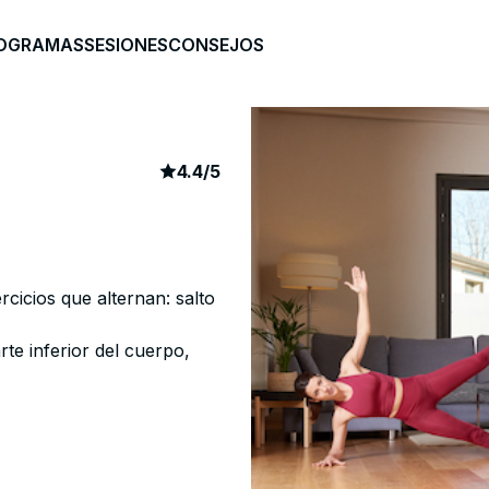
OGRAMAS
SESIONES
CONSEJOS
.
article rating
159
4.4
/
5
rcicios que alternan: salto
rte inferior del cuerpo,