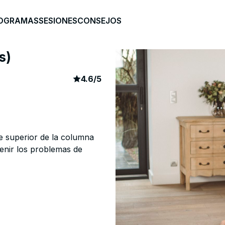
OGRAMAS
SESIONES
CONSEJOS
s)
article rating
244
4.6
/
5
te superior de la columna
enir los problemas de