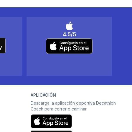
4.5/5
APLICACIÓN
Descarga la aplicación deportiva Decathlon
Coach para correr o caminar