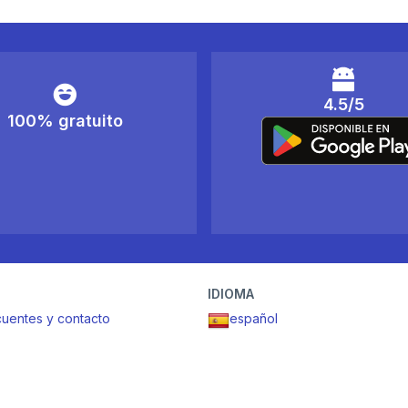
4.5/5
100% gratuito
IDIOMA
cuentes y contacto
español