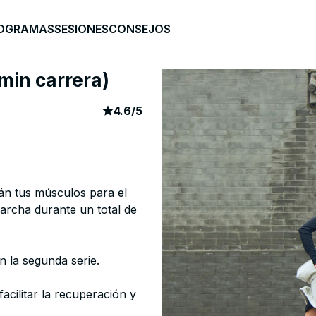
OGRAMAS
SESIONES
CONSEJOS
min carrera)
article rating
1770
4.6
/
5
án tus músculos para el
archa durante un total de
 la segunda serie.
acilitar la recuperación y