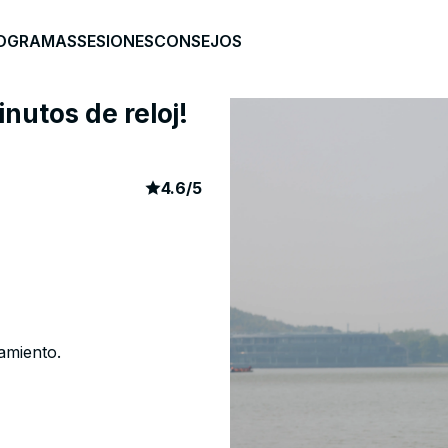
OGRAMAS
SESIONES
CONSEJOS
nutos de reloj!
article rating
762
4.6
/
5
amiento.