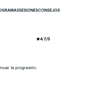
OGRAMAS
SESIONES
CONSEJOS
article rating
48
4.7
/
5
inuar la progresión.