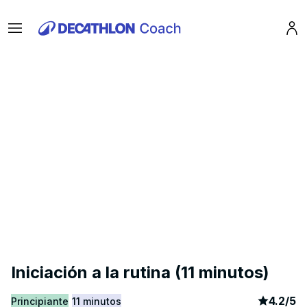
Menu
Pro
Iniciación a la rutina (11 minutos)
article
8
4.2
/
5
Principiante
11 minutos