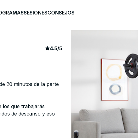
OGRAMAS
SESIONES
CONSEJOS
article rating
208
4.5
/
5
de 20 minutos de la parte
 los que trabajarás
undos de descanso y eso