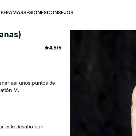
OGRAMAS
SESIONES
CONSEJOS
manas)
article rating
48
4.5
/
5
tener así unos puntos de
iatlón M.
ar este desafío con