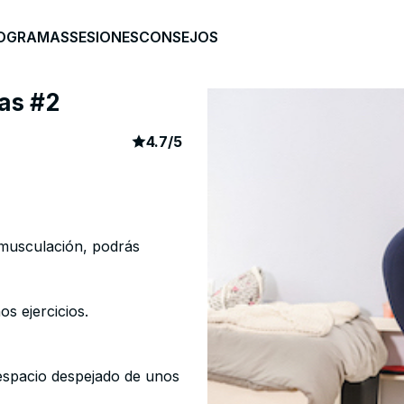
OGRAMAS
SESIONES
CONSEJOS
as #2
article rating
243
4.7
/
5
 musculación, podrás
s ejercicios.
espacio despejado de unos