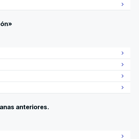
ión»
manas anteriores.