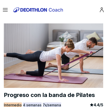
Menu
Pro
Progreso con la banda de Pilates
article
1
4.4
/
5
Intermedio
4 semanas
7x/semana