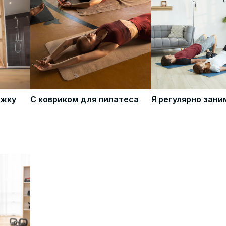
яжку
С ковриком для пилатеса
Я регулярно зан