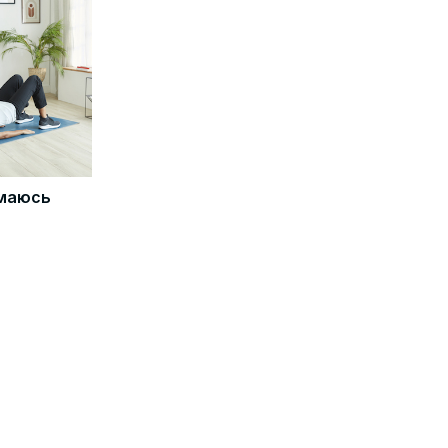
имаюсь