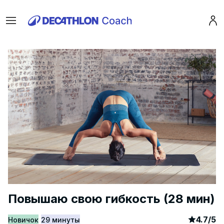
Menu
Pro
Повышаю свою гибкость (28 мин)
article
2
4.7
/
5
Hовичок
29 минуты