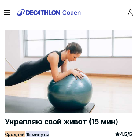
Menu
Pro
Укрепляю свой живот (15 мин)
article
8
4.5
/
5
Средний
15 минуты