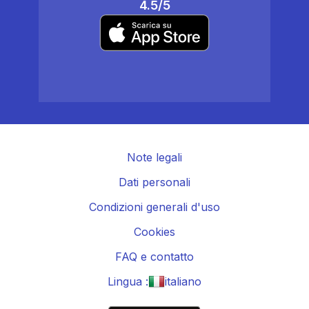
4.5/5
Note legali
Dati personali
Condizioni generali d'uso
Cookies
FAQ e contatto
Lingua :
italiano