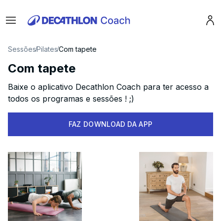
Menu
Pro
Sessões
Pilates
Com tapete
Com tapete
Baixe o aplicativo Decathlon Coach para ter acesso a
todos os programas e sessões ! ;)
FAZ DOWNLOAD DA APP